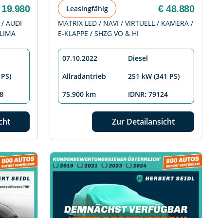
 19.980
€ 48.880
Leasingfähig
 / AUDI
MATRIX LED / NAVI / VIRTUELL / KAMERA /
KLIMA
E-KLAPPE / SHZG VO & HI
07.10.2022
Diesel
 PS)
Allradantrieb
251 kW (341 PS)
8
75.900 km
IDNR: 79124
cht
Zur Detailansicht