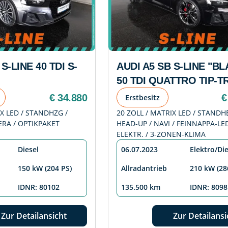
S-LINE 40 TDI S-
AUDI A5 SB S-LINE "B
50 TDI QUATTRO TIP-TR
€ 34.880
€
Erstbesitz
IX LED / STANDHZG /
20 ZOLL / MATRIX LED / STANDH
ERA / OPTIKPAKET
HEAD-UP / NAVI / FEINNAPPA-LE
ELEKTR. / 3-ZONEN-KLIMA
Diesel
06.07.2023
Elektro/Die
150 kW (204 PS)
Allradantrieb
210 kW (28
IDNR: 80102
135.500 km
IDNR: 8098
Zur Detailansicht
Zur Detailansi