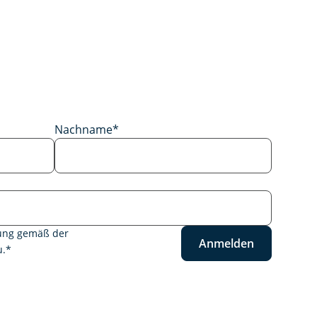
Nachname
*
tung gemäß der
Anmelden
.
*