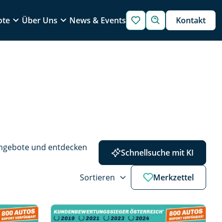
ote
Über Uns
News & Events
Kontakt
Angebote und entdecken 
Schnellsuche mit KI
Sortieren
Merkzettel