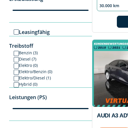
30.000 km
Leasingfähig
Treibstoff
Benzin (3)
Diesel (7)
Elektro (0)
Elektro/Benzin (0)
Elektro/Diesel (1)
Hybrid (0)
Leistungen (PS)
AUDI A3 AD