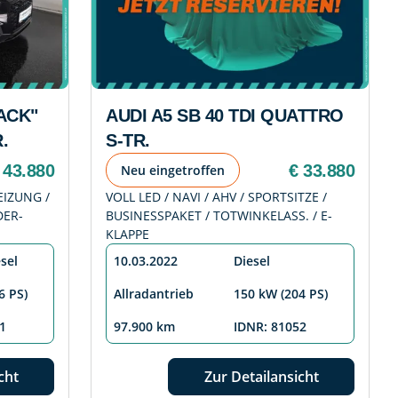
LACK"
AUDI A5 SB 40 TDI QUATTRO
.
S-TR.
 43.880
€ 33.880
Neu eingetroffen
EIZUNG /
VOLL LED / NAVI / AHV / SPORTSITZE /
DER-
BUSINESSPAKET / TOTWINKELASS. / E-
KLAPPE
sel
10.03.2022
Diesel
6 PS)
Allradantrieb
150 kW (204 PS)
1
97.900 km
IDNR: 81052
cht
Zur Detailansicht