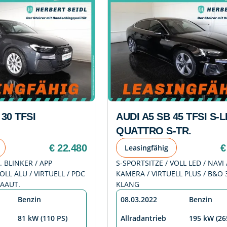
 30 TFSI
AUDI A5 SB 45 TFSI S-L
QUATTRO S-TR.
€ 22.480
€
Leasingfähig
. BLINKER / APP
S-SPORTSITZE / VOLL LED / NAVI 
OLL ALU / VIRTUELL / PDC
KAMERA / VIRTUELL PLUS / B&O 
MAAUT.
KLANG
Benzin
08.03.2022
Benzin
81 kW (110 PS)
Allradantrieb
195 kW (26