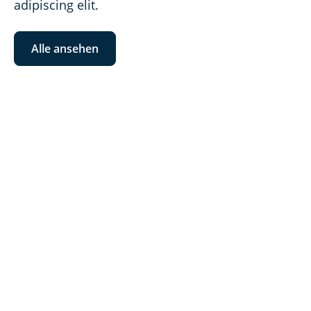
adipiscing elit. 
Alle ansehen
Audi e-tron 55
Audi e-tron 55
QUATTRO S-LINE
QUATTRO S-LINE