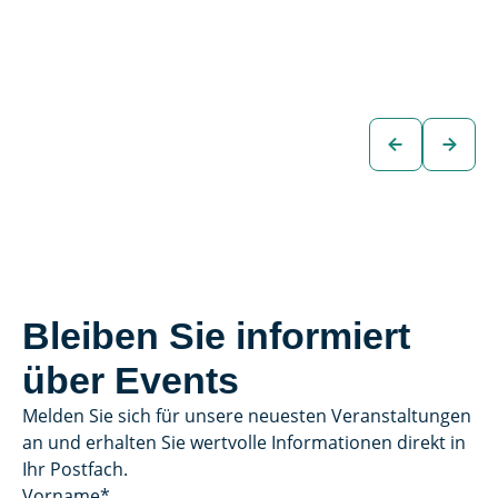
BLACK EDITION
BLACK EDITION
€46.880
€49.880
SUV
SUV
zum
zum
Fahrzeug
Fahrzeug
Bleiben Sie informiert
über Events
Melden Sie sich für unsere neuesten Veranstaltungen
an und erhalten Sie wertvolle Informationen direkt in
Ihr Postfach.
Vorname
*