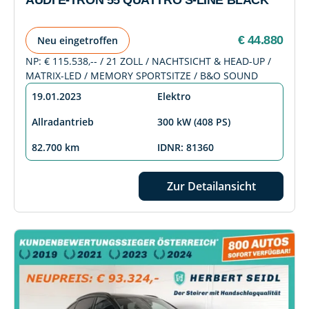
AUDI E-TRON 55 QUATTRO S-LINE BLACK
€ 44.880
Neu eingetroffen
NP: € 115.538,-- / 21 ZOLL / NACHTSICHT & HEAD-UP /
MATRIX-LED / MEMORY SPORTSITZE / B&O SOUND
19.01.2023
Elektro
Allradantrieb
300 kW (408 PS)
82.700 km
IDNR: 81360
Zur Detailansicht