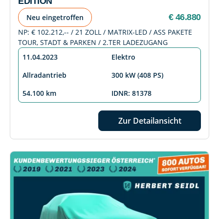
EDITION
€ 46.880
Neu eingetroffen
NP: € 102.212,-- / 21 ZOLL / MATRIX-LED / ASS PAKETE
TOUR, STADT & PARKEN / 2.TER LADEZUGANG
11.04.2023
Elektro
Allradantrieb
300 kW (408 PS)
54.100 km
IDNR: 81378
Zur Detailansicht