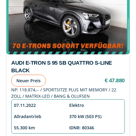
AUDI E-TRON S 95 SB QUATTRO S-LINE
BLACK
€ 47.880
Neuer Preis
NP: 118.874,-- / SPORTSITZE PLUS MIT MEMORY / 22
ZOLL / MATRIX-LED / BANG & OLUFSEN
07.11.2022
Elektro
Allradantrieb
370 kW (503 PS)
55.300 km
IDNR: 80346