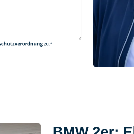
schutzverordnung
zu.
*
BMW 2er: E