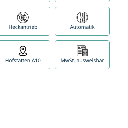
Antrieb
Getriebe
Heckantrieb
Automatik
Standort
MwSt. absetzbar
Hofstätten A10
MwSt. ausweisbar