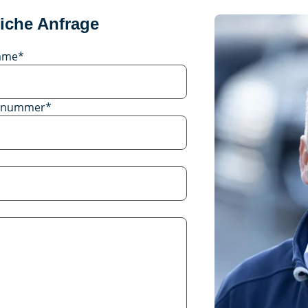
iche Anfrage
ame
*
onnummer
*