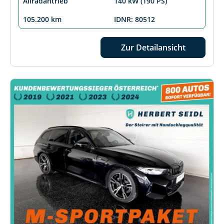
Allradantrieb
140 kW (190 PS)
105.200 km
IDNR: 80512
Zur Detailansicht