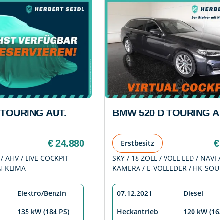
 TOURING AUT.
BMW 520 D TOURING A
€ 24.880
€
Erstbesitz
 / AHV / LIVE COCKPIT
SKY / 18 ZOLL / VOLL LED / NAVI 
N-KLIMA
KAMERA / E-VOLLEDER / HK-SO
Elektro/Benzin
07.12.2021
Diesel
135 kW (184 PS)
Heckantrieb
120 kW (16