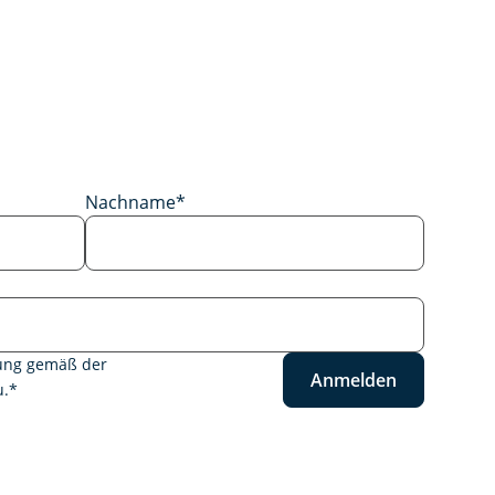
Nachname
*
tung gemäß der
Anmelden
.
*