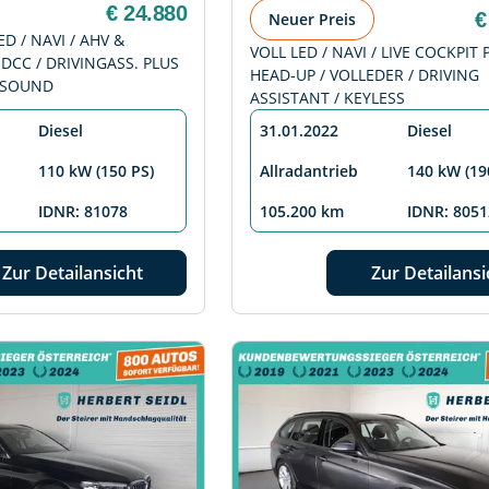
€ 24.880
€
Neuer Preis
ED / NAVI / AHV &
VOLL LED / NAVI / LIVE COCKPIT 
 DCC / DRIVINGASS. PLUS
HEAD-UP / VOLLEDER / DRIVING
K-SOUND
ASSISTANT / KEYLESS
Diesel
31.01.2022
Diesel
110 kW (150 PS)
Allradantrieb
140 kW (19
IDNR: 81078
105.200 km
IDNR: 8051
Zur Detailansicht
Zur Detailansi