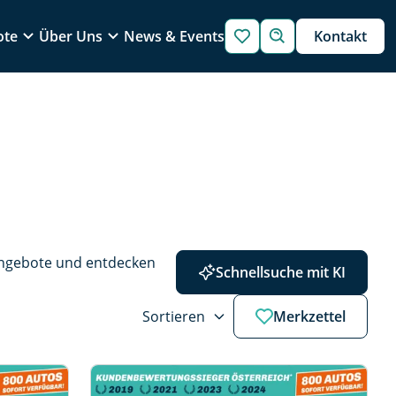
ote
Über Uns
News & Events
Kontakt
Angebote und entdecken 
Schnellsuche mit KI
Sortieren
Merkzettel