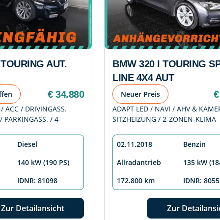
 TOURING AUT.
BMW 320 I TOURING S
LINE 4X4 AUT
€ 34.880
€
ffen
Neuer Preis
 / ACC / DRIVINGASS.
ADAPT LED / NAVI / AHV & KAME
/ PARKINGASS. / 4-
SITZHEIZUNG / 2-ZONEN-KLIMA
Diesel
02.11.2018
Benzin
140 kW (190 PS)
Allradantrieb
135 kW (18
IDNR: 81098
172.800 km
IDNR: 8055
Zur Detailansicht
Zur Detailansi