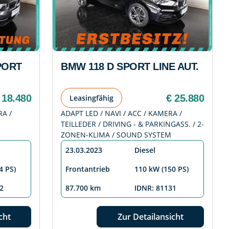
PORT
BMW 118 D SPORT LINE AUT.
 18.480
€ 25.880
Leasingfähig
RA /
ADAPT LED / NAVI / ACC / KAMERA /
TEILLEDER / DRIVING - & PARKINGASS. / 2-
ZONEN-KLIMA / SOUND SYSTEM
23.03.2023
Diesel
4 PS)
Frontantrieb
110 kW (150 PS)
2
87.700 km
IDNR: 81131
cht
Zur Detailansicht