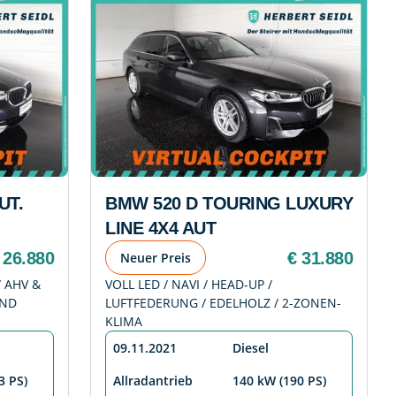
UT.
BMW 520 D TOURING LUXURY
LINE 4X4 AUT
 26.880
€ 31.880
Neuer Preis
/ AHV &
VOLL LED / NAVI / HEAD-UP /
UND
LUFTFEDERUNG / EDELHOLZ / 2-ZONEN-
KLIMA
09.11.2021
Diesel
3 PS)
Allradantrieb
140 kW (190 PS)