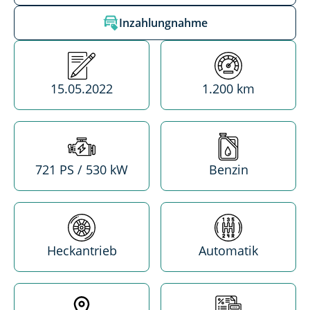
Inzahlungnahme
Erstzulassung
Kilometerstand
15.05.2022
1.200 km
Leistung
Treibstoff
721 PS / 530 kW
Benzin
Antrieb
Getriebe
Heckantrieb
Automatik
Standort
MwSt. absetzba