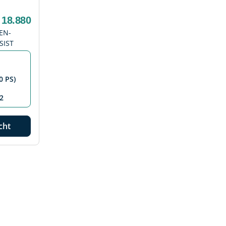
 18.880
EN-
SIST
0 PS)
2
cht