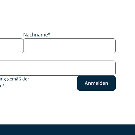
Nachname
*
tung gemäß der
Anmelden
.
*