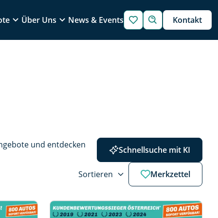
ote
Über Uns
News & Events
Kontakt
Angebote und entdecken 
Schnellsuche mit KI
Sortieren
Merkzettel