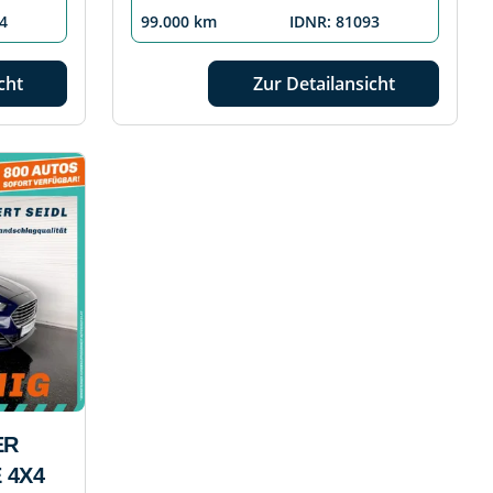
4
99.000 km
IDNR: 81093
cht
Zur Detailansicht
ER
 4X4