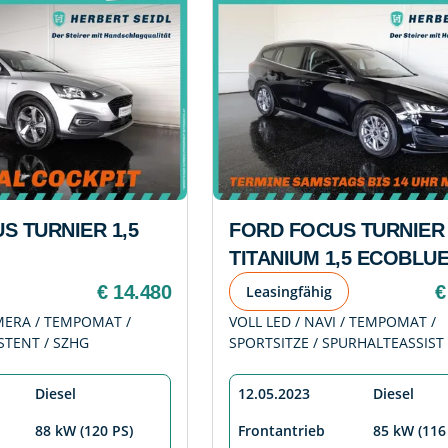
S TURNIER 1,5
FORD FOCUS TURNIER
TITANIUM 1,5 ECOBLU
€ 14.480
€
Leasingfähig
AMERA / TEMPOMAT /
VOLL LED / NAVI / TEMPOMAT /
STENT / SZHG
SPORTSITZE / SPURHALTEASSIST 
Diesel
12.05.2023
Diesel
88 kW (120 PS)
Frontantrieb
85 kW (116