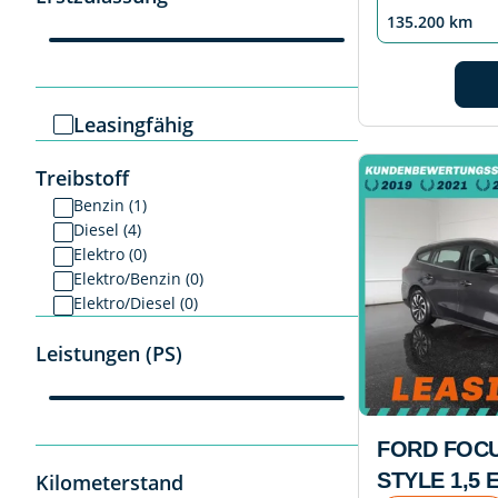
135.200 km
Leasingfähig
Treibstoff
Benzin (1)
Diesel (4)
Elektro (0)
Elektro/Benzin (0)
Elektro/Diesel (0)
Leistungen (PS)
FORD FOCU
STYLE 1,5
Kilometerstand