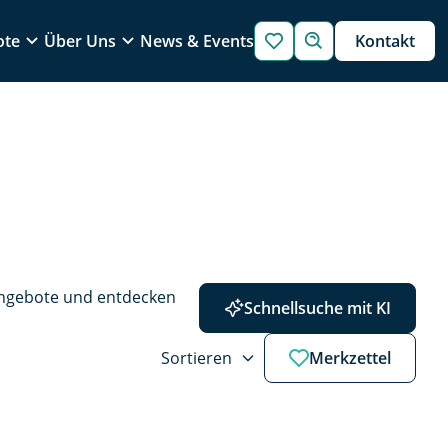
ote
Über Uns
News & Events
Kontakt
Angebote und entdecken 
Schnellsuche mit KI
Sortieren
Merkzettel