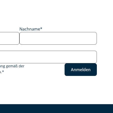
Nachname
*
tung gemäß der
Anmelden
.
*