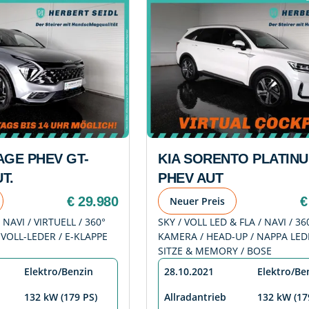
AGE PHEV GT-
KIA SORENTO PLATINU
T.
PHEV AUT
€ 29.980
€
Neuer Preis
 NAVI / VIRTUELL / 360°
SKY / VOLL LED & FLA / NAVI / 36
 VOLL-LEDER / E-KLAPPE
KAMERA / HEAD-UP / NAPPA LEDE
SITZE & MEMORY / BOSE
Elektro/Benzin
28.10.2021
Elektro/Be
132 kW (179 PS)
Allradantrieb
132 kW (17