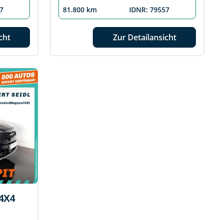
7
81.800 km
IDNR: 79557
cht
Zur Detailansicht
4X4