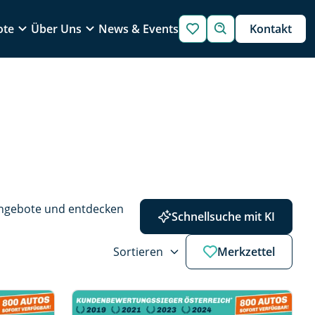
ote
Über Uns
News & Events
Kontakt
Angebote und entdecken 
Schnellsuche mit KI
Sortieren
Merkzettel