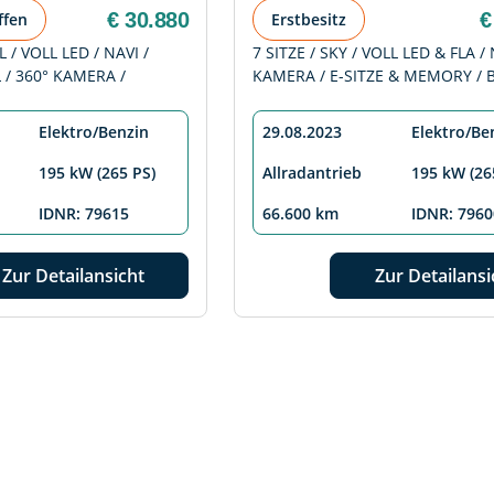
€ 30.880
€
ffen
Erstbesitz
L / VOLL LED / NAVI /
7 SITZE / SKY / VOLL LED & FLA / 
 / 360° KAMERA /
KAMERA / E-SITZE & MEMORY / 
Elektro/Benzin
29.08.2023
Elektro/Be
195 kW (265 PS)
Allradantrieb
195 kW (26
IDNR: 79615
66.600 km
IDNR: 7960
Zur Detailansicht
Zur Detailansi