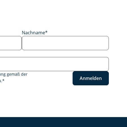
Nachname
*
tung gemäß der
Anmelden
.
*