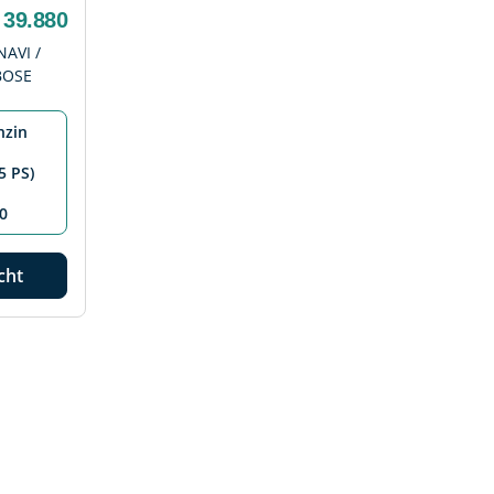
 39.880
NAVI /
BOSE
nzin
5 PS)
0
cht