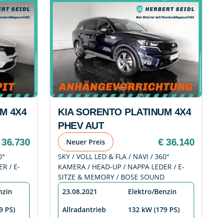
M 4X4
KIA SORENTO PLATINUM 4X4
PHEV AUT
 36.730
€ 36.140
Neuer Preis
0°
SKY / VOLL LED & FLA / NAVI / 360°
R / E-
KAMERA / HEAD-UP / NAPPA LEDER / E-
SITZE & MEMORY / BOSE SOUND
nzin
23.08.2021
Elektro/Benzin
9 PS)
Allradantrieb
132 kW (179 PS)