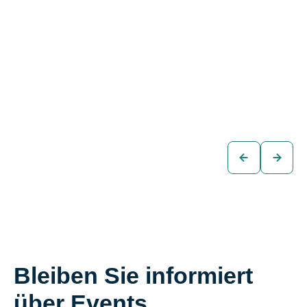
Mercedes C 200d
Mercedes E 300 T
T AMG-LINE Aut.
AVANTGARDE
PHEV Aut
€31.880
Kombi
€28.880
Kombi
zum
Fahrzeug
zum
Fahrzeug
Bleiben Sie informiert
über Events