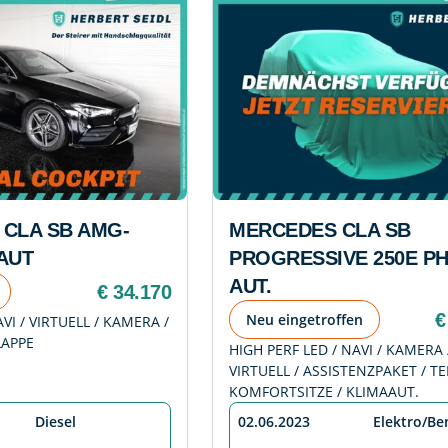
CLA SB AMG-
MERCEDES CLA SB
 AUT
PROGRESSIVE 250E P
AUT.
€ 34.170
€
Neu eingetroffen
VI / VIRTUELL / KAMERA /
LAPPE
HIGH PERF LED / NAVI / KAMERA 
VIRTUELL / ASSISTENZPAKET / TE
KOMFORTSITZE / KLIMAAUT.
Diesel
02.06.2023
Elektro/Be