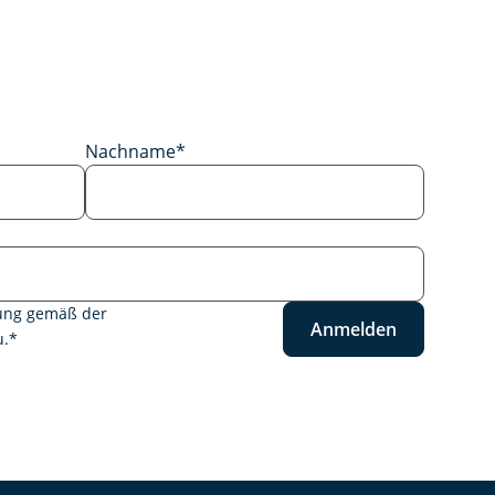
Nachname
*
tung gemäß der
Anmelden
.
*