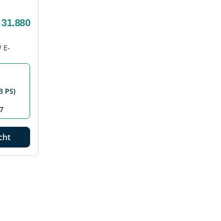
 31.880
 E-
3 PS)
7
cht