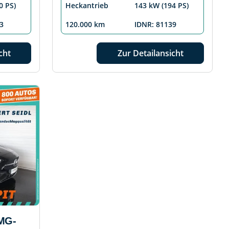
0 PS)
Heckantrieb
143 kW (194 PS)
3
120.000 km
IDNR: 81139
cht
Zur Detailansicht
MG-