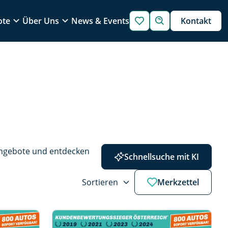
ote
Über Uns
News & Events
Kontakt
Angebote und entdecken 
Schnellsuche mit KI
Sortieren
Merkzettel