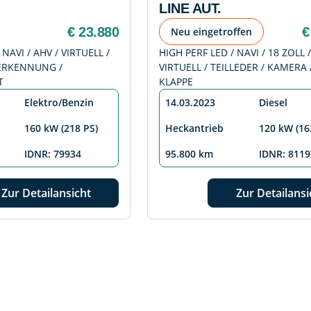
LINE AUT.
€ 23.880
€
Neu eingetroffen
 NAVI / AHV / VIRTUELL /
HIGH PERF LED / NAVI / 18 ZOLL /
-ERKENNUNG /
VIRTUELL / TEILLEDER / KAMERA /
T
KLAPPE
Elektro/Benzin
14.03.2023
Diesel
160 kW (218 PS)
Heckantrieb
120 kW (16
IDNR: 79934
95.800 km
IDNR: 8119
Zur Detailansicht
Zur Detailansi