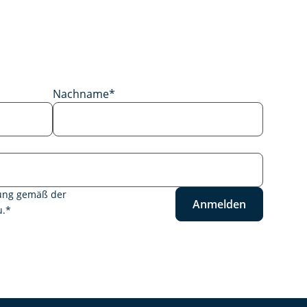
Nachname
*
tung gemäß der
Anmelden
.
*