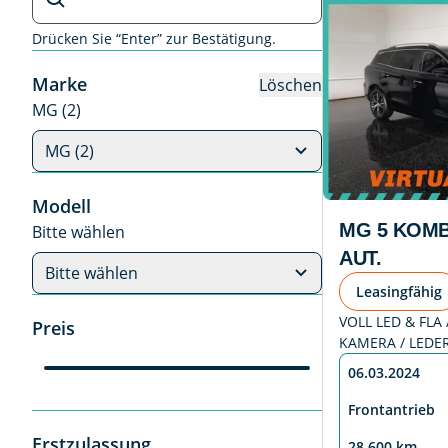
Drücken Sie “Enter” zur Bestätigung.
Marke
Löschen
MG (2)
MG (2)
Modell
MG 5 KOMB
Bitte wählen
AUT.
Bitte wählen
Leasingfähig
VOLL LED & FLA /
Preis
KAMERA / LEDER
06.03.2024
Frontantrieb
Erstzulassung
28.600 km