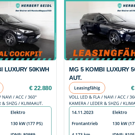
I LUXURY 50KWH
MG 5 KOMBI LUXURY 
AUT.
€ 22.880
€
Leasingfähig
 NAVI / ACC / 360°
VOLL LED & FLA / NAVI / ACC / 36
 & SHZG / KLIMAAUT.
KAMERA / LEDER & SHZG / KLIM
Elektro
14.11.2023
Elektro
130 kW (177 PS)
Frontantrieb
130 kW (17
IDNR: 80989
4.173 km
IDNR: 8105