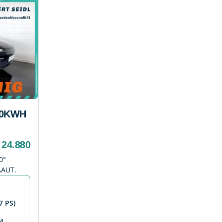
50KWH
 24.880
0°
AAUT.
7 PS)
4