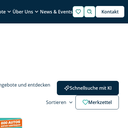
ote
Über Uns
News & Events
Kontakt
Angebote und entdecken 
Schnellsuche mit KI
Sortieren
Merkzettel