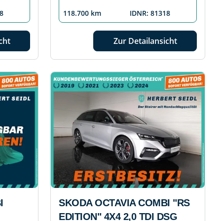
8
118.700 km
IDNR: 81318
cht
Zur Detailansicht
I
SKODA OCTAVIA COMBI "RS
EDITION" 4X4 2,0 TDI DSG