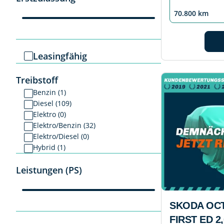
70.800 km
Leasingfähig
Treibstoff
Benzin (1)
Diesel (109)
Elektro (0)
Elektro/Benzin (32)
Elektro/Diesel (0)
Hybrid (1)
Leistungen (PS)
SKODA OCT
FIRST ED 2