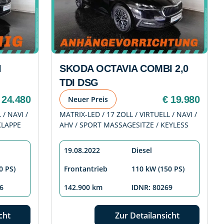
I
SKODA OCTAVIA COMBI 2,0
TDI DSG
 24.480
€ 19.980
Neuer Preis
 / NAVI /
MATRIX-LED / 17 ZOLL / VIRTUELL / NAVI /
KLAPPE
AHV / SPORT MASSAGESITZE / KEYLESS
19.08.2022
Diesel
0 PS)
Frontantrieb
110 kW (150 PS)
6
142.900 km
IDNR: 80269
cht
Zur Detailansicht