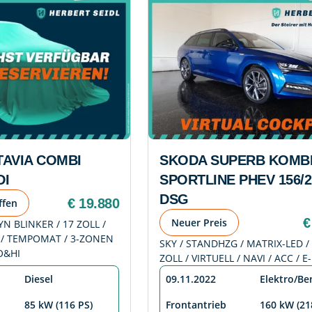
AVIA COMBI
SKODA SUPERB KOMB
DI
SPORTLINE PHEV 156/2
DSG
€ 19.880
ffen
€
Neuer Preis
N BLINKER / 17 ZOLL /
I / TEMPOMAT / 3-ZONEN
SKY / STANDHZG / MATRIX-LED / 
O&HI
ZOLL / VIRTUELL / NAVI / ACC / 
Diesel
09.11.2022
Elektro/Be
85 kW (116 PS)
Frontantrieb
160 kW (21