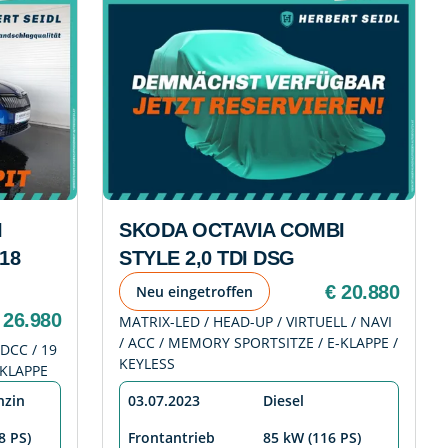
I
SKODA OCTAVIA COMBI
18
STYLE 2,0 TDI DSG
€ 20.880
Neu eingetroffen
 26.980
MATRIX-LED / HEAD-UP / VIRTUELL / NAVI
/ ACC / MEMORY SPORTSITZE / E-KLAPPE /
DCC / 19
KEYLESS
E-KLAPPE
nzin
03.07.2023
Diesel
8 PS)
Frontantrieb
85 kW (116 PS)