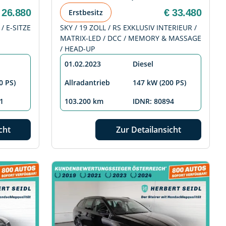
 26.880
€ 33.480
Erstbesitz
/ E-SITZE
SKY / 19 ZOLL / RS EXKLUSIV INTERIEUR /
MATRIX-LED / DCC / MEMORY & MASSAGE
/ HEAD-UP
01.02.2023
Diesel
0 PS)
Allradantrieb
147 kW (200 PS)
1
103.200 km
IDNR: 80894
cht
Zur Detailansicht