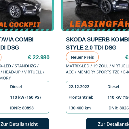
AVIA COMBI
SKODA SUPERB KOMB
TDI DSG
STYLE 2,0 TDI DSG
€ 22.980
€
Neuer Preis
IX-LED / STANDHZG /
MATRIX-LED / 19 ZOLL / VIRTUELL
 HEAD-UP / VIRTUELL /
ACC / MEMORY SPORTSITZE / E-
EMORY
Diesel
22.12.2022
Diesel
110 kW (150 PS)
Frontantrieb
110 kW (15
IDNR: 80898
130.400 km
IDNR: 8026
Zur Detailansicht
Zur Detailansi