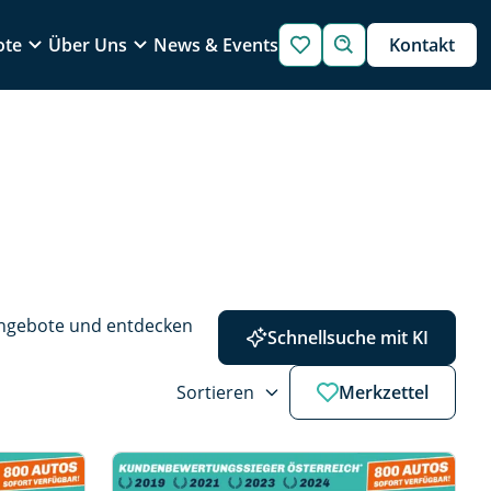
ote
Über Uns
News & Events
Kontakt
Angebote und entdecken 
Schnellsuche mit KI
Sortieren
Merkzettel