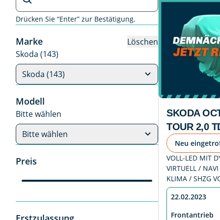
Drücken Sie “Enter” zur Bestätigung.
Marke
Löschen
Skoda (143)
Skoda (143)
Modell
SKODA OCT
Bitte wählen
TOUR 2,0 T
Bitte wählen
Neu eingetro
VOLL-LED MIT DY
Preis
VIRTUELL / NAV
KLIMA / SHZG V
22.02.2023
Frontantrieb
Erstzulassung