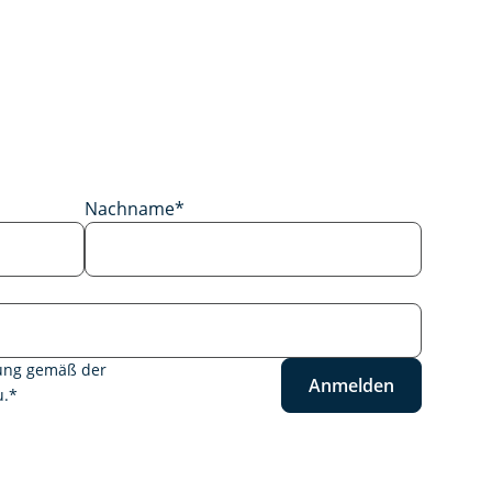
Nachname
*
tung gemäß der
Anmelden
.
*