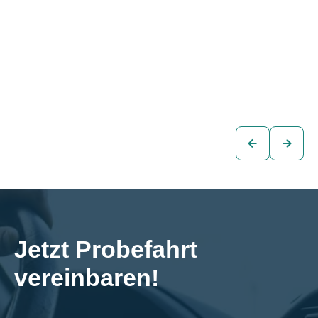
Skoda Octavia
Skoda Octavia
Combi STYLE 4x4
Combi STYLE 2,0
2,0 TDI DSG
TDI DSG
€26.880
€20.880
Kombi
Kombi
zum
zum
Fahrzeug
Fahrzeug
Jetzt Probefahrt 
vereinbaren!