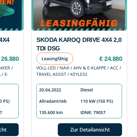
4X4
SKODA KAROQ DRIVE 4X4 2,0
TDI DSG
 26.880
€ 24.880
Leasingfähig
NKER /
VOLL-LED / NAVI / AHV & E-KLAPPE / ACC /
/ E-
TRAVEL ASSIST / KEYLESS
20.04.2022
Diesel
0 PS)
Allradantrieb
110 kW (150 PS)
7
135.600 km
IDNR: 79057
cht
Zur Detailansicht