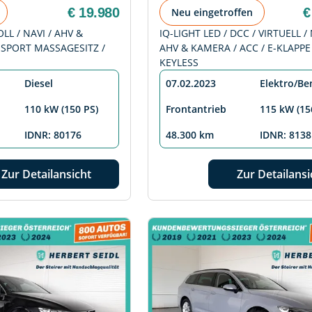
€ 19.980
€
Neu eingetroffen
OLL / NAVI / AHV &
IQ-LIGHT LED / DCC / VIRTUELL / 
 SPORT MASSAGESITZ /
AHV & KAMERA / ACC / E-KLAPPE 
KEYLESS
Diesel
07.02.2023
Elektro/Be
110 kW (150 PS)
Frontantrieb
115 kW (15
IDNR: 80176
48.300 km
IDNR: 8138
Zur Detailansicht
Zur Detailansi