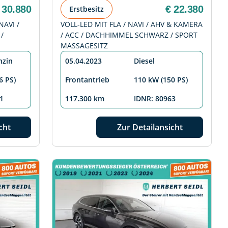
 30.880
€ 22.380
Erstbesitz
NAVI /
VOLL-LED MIT FLA / NAVI / AHV & KAMERA
/
/ ACC / DACHHIMMEL SCHWARZ / SPORT
MASSAGESITZ
nzin
05.04.2023
Diesel
6 PS)
Frontantrieb
110 kW (150 PS)
1
117.300 km
IDNR: 80963
cht
Zur Detailansicht