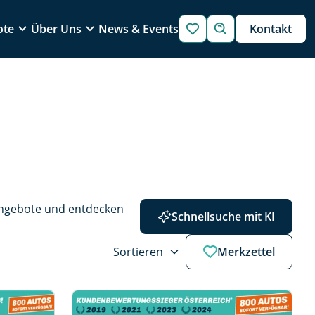
ote
Über Uns
News & Events
Kontakt
Angebote und entdecken 
Schnellsuche mit KI
Sortieren
Merkzettel