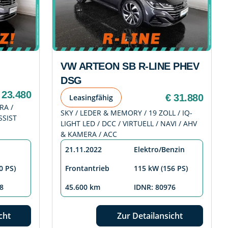
VW ARTEON SB R-LINE PHEV
DSG
 23.480
€ 31.880
Leasingfähig
RA /
SKY / LEDER & MEMORY / 19 ZOLL / IQ-
SSIST
LIGHT LED / DCC / VIRTUELL / NAVI / AHV
& KAMERA / ACC
21.11.2022
Elektro/Benzin
0 PS)
Frontantrieb
115 kW (156 PS)
8
45.600 km
IDNR: 80976
cht
Zur Detailansicht