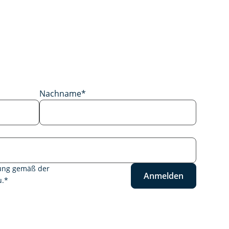
Nachname
*
tung gemäß der
Anmelden
.
*