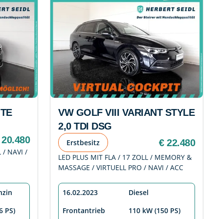
GTE
VW GOLF VIII VARIANT STYLE
2,0 TDI DSG
 20.480
€ 22.480
Erstbesitz
 / NAVI /
LED PLUS MIT FLA / 17 ZOLL / MEMORY &
MASSAGE / VIRTUELL PRO / NAVI / ACC
nzin
16.02.2023
Diesel
6 PS)
Frontantrieb
110 kW (150 PS)