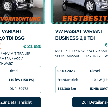
 VARIANT
VW PASSAT VARIANT
,0 TDI DSG
BUSINESS 2,0 TDI
€
€ 21.980
MATRIX-LED / NAVI / ACC / KAME
 / AHV MIT TRAILER
SPORT MASSAGESITZ / TRAVEL A
AMERA / ACC /
CHWARZ
Diesel
02.03.2023
Diesel
110 kW (150 PS)
Frontantrieb
110 kW (15
IDNR: 80972
113.300 km
IDNR: 8097
Zur Detailansicht
Zur Detailansi