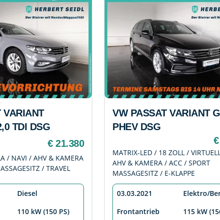
 VARIANT
VW PASSAT VARIANT 
,0 TDI DSG
PHEV DSG
€
€ 21.380
MATRIX-LED / 18 ZOLL / VIRTUELL
LA / NAVI / AHV & KAMERA
AHV & KAMERA / ACC / SPORT
MASSAGESITZ / TRAVEL
MASSAGESITZ / E-KLAPPE
Diesel
03.03.2021
Elektro/Be
110 kW (150 PS)
Frontantrieb
115 kW (15