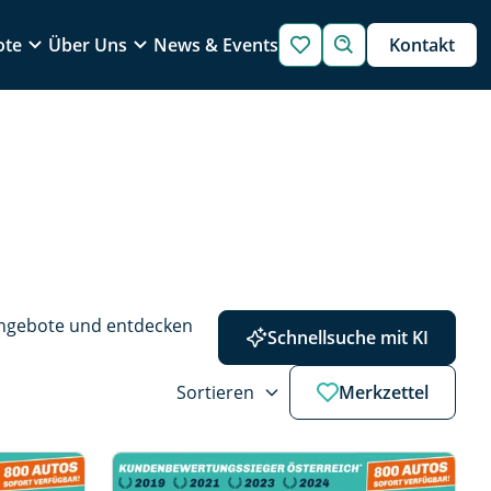
ote
Über Uns
News & Events
Kontakt
Angebote und entdecken 
Schnellsuche mit KI
Sortieren
Merkzettel