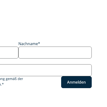
Nachname
*
tung gemäß der
Anmelden
.
*