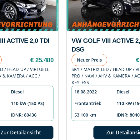
I ACTIVE 2,0 TDI
VW GOLF VIII ACTIVE 2,
DSG
€ 25.480
€
Neuer Preis
D / HEAD-UP / VIRTUELL
SKY / MATRIX-LED / HEAD-UP / V
V & KAMERA / ACC /
PRO / NAVI / AHV & KAMERA / AC
KEYLESS
Diesel
18.08.2022
Diesel
110 kW (150 PS)
Frontantrieb
110 kW (15
IDNR: 80436
53.100 km
IDNR: 8040
Zur Detailansicht
Zur Detailansi