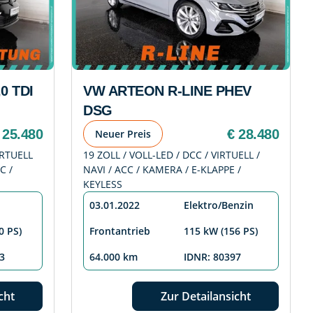
0 TDI
VW ARTEON R-LINE PHEV
DSG
 25.480
€ 28.480
Neuer Preis
IRTUELL
19 ZOLL / VOLL-LED / DCC / VIRTUELL /
C /
NAVI / ACC / KAMERA / E-KLAPPE /
KEYLESS
03.01.2022
Elektro/Benzin
0 PS)
Frontantrieb
115 kW (156 PS)
3
64.000 km
IDNR: 80397
cht
Zur Detailansicht