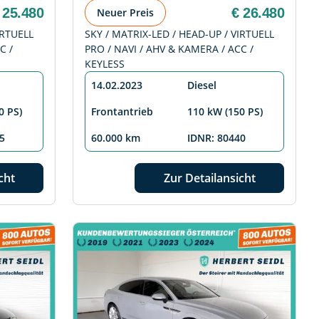
 25.480
€ 26.480
Neuer Preis
IRTUELL
SKY / MATRIX-LED / HEAD-UP / VIRTUELL
C /
PRO / NAVI / AHV & KAMERA / ACC /
KEYLESS
14.02.2023
Diesel
0 PS)
Frontantrieb
110 kW (150 PS)
5
60.000 km
IDNR: 80440
cht
Zur Detailansicht