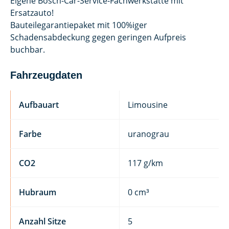
Eigene Bosch-Car-Service-Fachwerkstätte mit
Ersatzauto!
Bauteilegarantiepaket mit 100%iger
Schadensabdeckung gegen geringen Aufpreis
buchbar.
Fahrzeugdaten
Aufbauart
Limousine
Farbe
uranograu
CO2
117 g/km
Hubraum
0 cm³
Anzahl Sitze
5