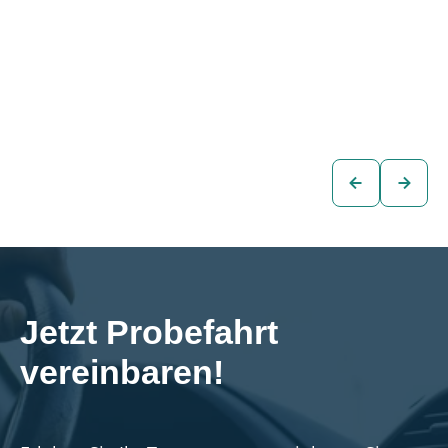
VW Golf VIII
VW Golf VIII
Variant LIFE 2,0
Variant LIFE 2,0
TDI
TDI
€16.880
€17.880
Kombi
Kombi
zum
zum
Fahrzeug
Fahrzeug
Jetzt Probefahrt 
vereinbaren!