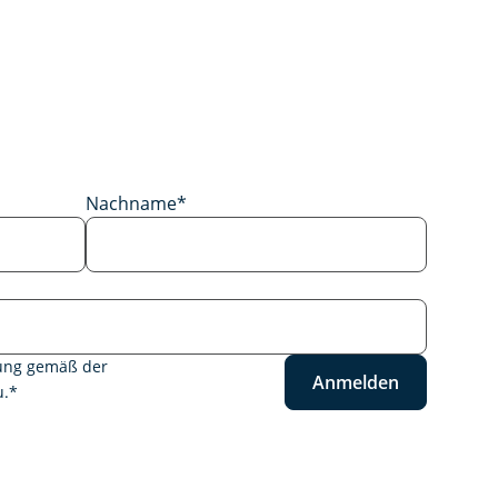
Nachname
*
tung gemäß der
Anmelden
.
*