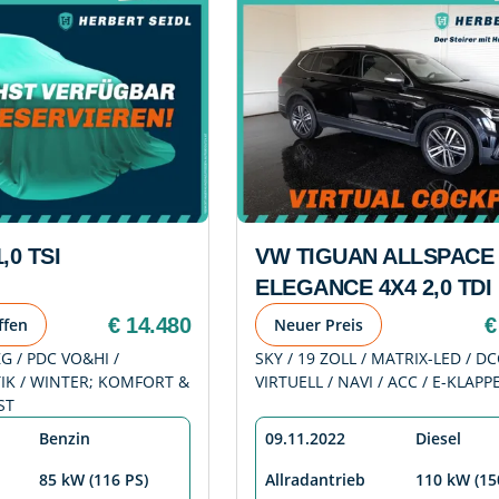
,0 TSI
VW TIGUAN ALLSPACE
ELEGANCE 4X4 2,0 TDI
€ 14.480
€
ffen
Neuer Preis
ZG / PDC VO&HI /
SKY / 19 ZOLL / MATRIX-LED / DC
K / WINTER; KOMFORT &
VIRTUELL / NAVI / ACC / E-KLAPP
ST
Benzin
09.11.2022
Diesel
85 kW (116 PS)
Allradantrieb
110 kW (15