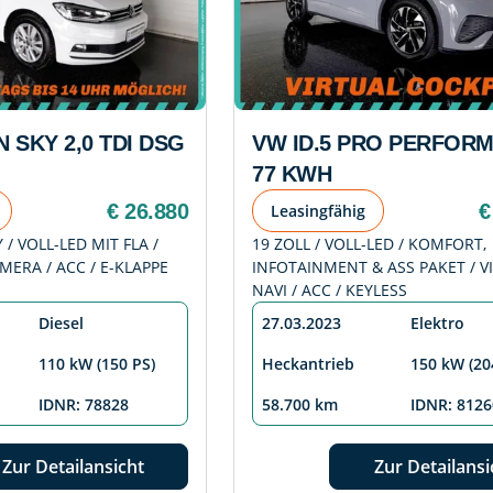
 SKY 2,0 TDI DSG
VW ID.5 PRO PERFOR
77 KWH
€ 26.880
€
Leasingfähig
/ VOLL-LED MIT FLA /
19 ZOLL / VOLL-LED / KOMFORT,
AMERA / ACC / E-KLAPPE
INFOTAINMENT & ASS PAKET / VI
NAVI / ACC / KEYLESS
Diesel
27.03.2023
Elektro
110 kW (150 PS)
Heckantrieb
150 kW (20
IDNR: 78828
58.700 km
IDNR: 8126
Zur Detailansicht
Zur Detailansi