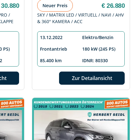
 30.880
€ 26.880
Neuer Preis
PRO /
SKY / MATRIX LED / VIRTUELL / NAVI / AHV
KLAPPE
& 360° KAMERA / ACC
13.12.2022
Elektro/Benzin
0 PS)
Frontantrieb
180 kW (245 PS)
2
85.400 km
IDNR: 80330
cht
Zur Detailansicht