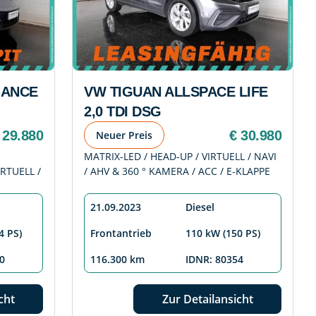
MANCE
VW TIGUAN ALLSPACE LIFE
2,0 TDI DSG
 29.880
€ 30.980
Neuer Preis
MATRIX-LED / HEAD-UP / VIRTUELL / NAVI
RTUELL /
/ AHV & 360 ° KAMERA / ACC / E-KLAPPE
21.09.2023
Diesel
4 PS)
Frontantrieb
110 kW (150 PS)
0
116.300 km
IDNR: 80354
cht
Zur Detailansicht