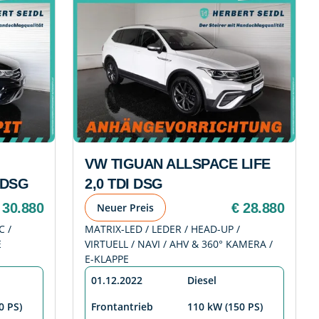
VW TIGUAN ALLSPACE LIFE
 DSG
2,0 TDI DSG
 30.880
€ 28.880
Neuer Preis
C /
MATRIX-LED / LEDER / HEAD-UP /
E
VIRTUELL / NAVI / AHV & 360° KAMERA /
E-KLAPPE
01.12.2022
Diesel
0 PS)
Frontantrieb
110 kW (150 PS)