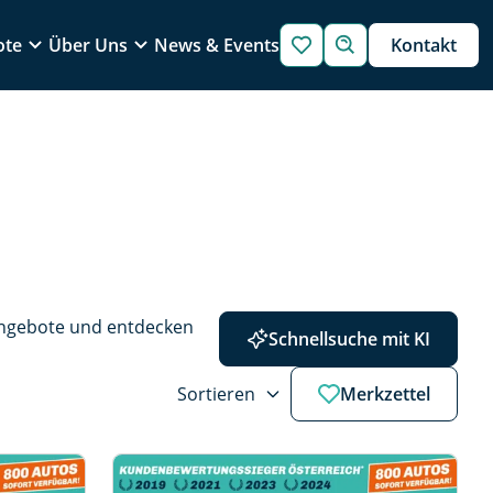
ote
Über Uns
News & Events
Kontakt
Angebote und entdecken 
Schnellsuche mit KI
Sortieren
Merkzettel