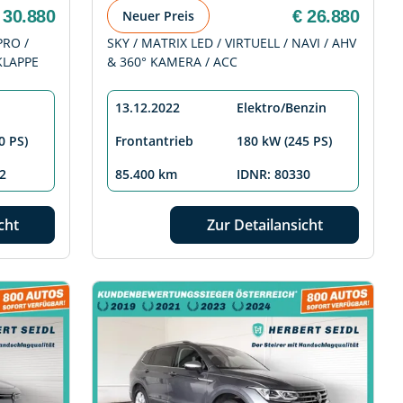
 30.880
€ 26.880
Neuer Preis
PRO /
SKY / MATRIX LED / VIRTUELL / NAVI / AHV
KLAPPE
& 360° KAMERA / ACC
13.12.2022
Elektro/Benzin
0 PS)
Frontantrieb
180 kW (245 PS)
2
85.400 km
IDNR: 80330
cht
Zur Detailansicht