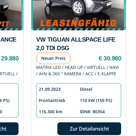
MANCE
VW TIGUAN ALLSPACE LIFE
2,0 TDI DSG
 29.880
€ 30.980
Neuer Preis
MATRIX-LED / HEAD-UP / VIRTUELL / NAVI
RTUELL /
/ AHV & 360 ° KAMERA / ACC / E-KLAPPE
21.09.2023
Diesel
4 PS)
Frontantrieb
110 kW (150 PS)
0
116.300 km
IDNR: 80354
cht
Zur Detailansicht