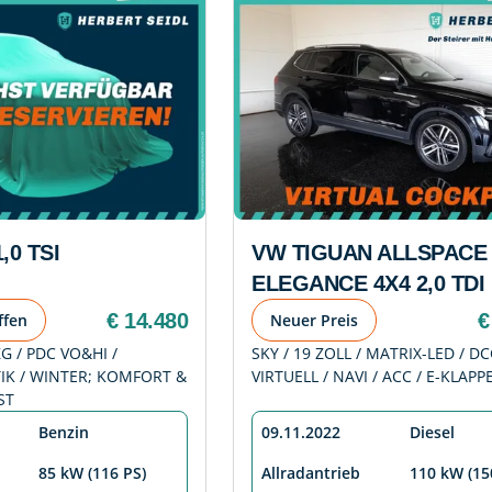
,0 TSI
VW TIGUAN ALLSPACE
ELEGANCE 4X4 2,0 TDI
€ 14.480
€
ffen
Neuer Preis
ZG / PDC VO&HI /
SKY / 19 ZOLL / MATRIX-LED / DC
K / WINTER; KOMFORT &
VIRTUELL / NAVI / ACC / E-KLAPP
ST
Benzin
09.11.2022
Diesel
85 kW (116 PS)
Allradantrieb
110 kW (15