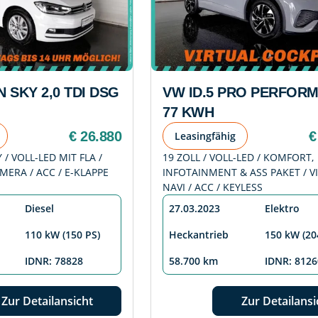
 SKY 2,0 TDI DSG
VW ID.5 PRO PERFOR
77 KWH
€ 26.880
€
Leasingfähig
/ VOLL-LED MIT FLA /
19 ZOLL / VOLL-LED / KOMFORT,
AMERA / ACC / E-KLAPPE
INFOTAINMENT & ASS PAKET / VI
NAVI / ACC / KEYLESS
Diesel
27.03.2023
Elektro
110 kW (150 PS)
Heckantrieb
150 kW (20
IDNR: 78828
58.700 km
IDNR: 8126
Zur Detailansicht
Zur Detailansi