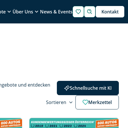
ote
Über Uns
News & Events
Kontakt
Angebote und entdecken 
Schnellsuche mit KI
Sortieren
Merkzettel