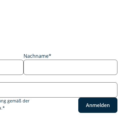
Nachname
*
tung gemäß der
Anmelden
.
*