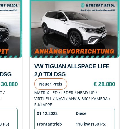
VW TIGUAN ALLSPACE LIFE
 DSG
2,0 TDI DSG
 30.880
€ 28.880
Neuer Preis
C /
MATRIX-LED / LEDER / HEAD-UP /
E
VIRTUELL / NAVI / AHV & 360° KAMERA /
E-KLAPPE
01.12.2022
Diesel
0 PS)
Frontantrieb
110 kW (150 PS)