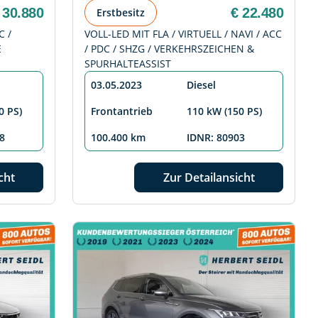
 30.880
€ 22.480
Erstbesitz
C /
VOLL-LED MIT FLA / VIRTUELL / NAVI / ACC
E
/ PDC / SHZG / VERKEHRSZEICHEN &
SPURHALTEASSIST
03.05.2023
Diesel
0 PS)
Frontantrieb
110 kW (150 PS)
8
100.400 km
IDNR: 80903
cht
Zur Detailansicht