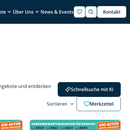
ote
Über Uns
News & Events
Kontakt
Angebote und entdecken 
Schnellsuche mit KI
Sortieren
Merkzettel