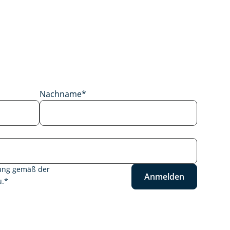
Nachname
*
tung gemäß der
Anmelden
.
*