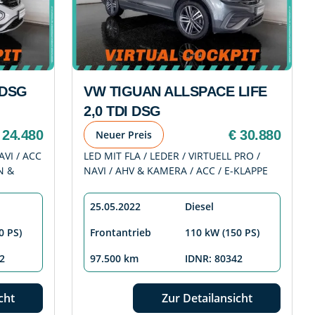
 DSG
VW TIGUAN ALLSPACE LIFE
2,0 TDI DSG
 24.480
€ 30.880
Neuer Preis
AVI / ACC
LED MIT FLA / LEDER / VIRTUELL PRO /
N &
NAVI / AHV & KAMERA / ACC / E-KLAPPE
25.05.2022
Diesel
0 PS)
Frontantrieb
110 kW (150 PS)
2
97.500 km
IDNR: 80342
cht
Zur Detailansicht