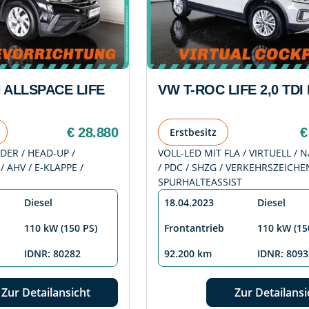
 ALLSPACE LIFE
VW T-ROC LIFE 2,0 TDI
G
€ 28.880
€
Erstbesitz
DER / HEAD-UP /
VOLL-LED MIT FLA / VIRTUELL / N
/ AHV / E-KLAPPE /
/ PDC / SHZG / VERKEHRSZEICHE
SPURHALTEASSIST
Diesel
18.04.2023
Diesel
110 kW (150 PS)
Frontantrieb
110 kW (15
IDNR: 80282
92.200 km
IDNR: 8093
Zur Detailansicht
Zur Detailansi