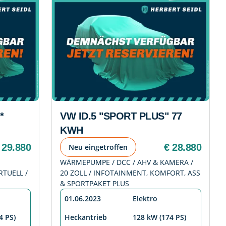
*
VW ID.5 "SPORT PLUS" 77
KWH
 29.880
€ 28.880
Neu eingetroffen
WÄRMEPUMPE / DCC / AHV & KAMERA /
RTUELL /
20 ZOLL / INFOTAINMENT, KOMFORT, ASS
& SPORTPAKET PLUS
01.06.2023
Elektro
4 PS)
Heckantrieb
128 kW (174 PS)