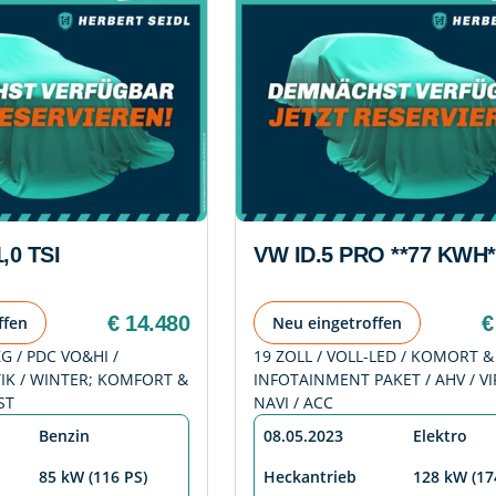
,0 TSI
VW ID.5 PRO **77 KWH*
€ 14.480
€
ffen
Neu eingetroffen
ZG / PDC VO&HI /
19 ZOLL / VOLL-LED / KOMORT &
K / WINTER; KOMFORT &
INFOTAINMENT PAKET / AHV / VI
ST
NAVI / ACC
Benzin
08.05.2023
Elektro
85 kW (116 PS)
Heckantrieb
128 kW (17