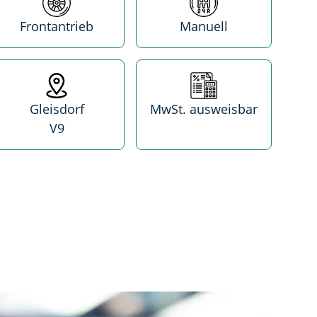
Frontantrieb
Manuell
Standort
MwSt. absetzbar
Gleisdorf
MwSt. ausweisbar
V9