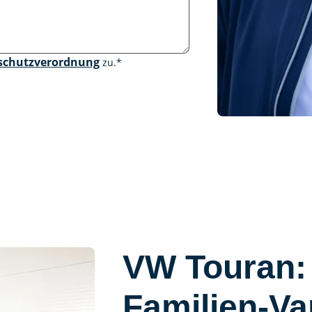
schutzverordnung
zu.
*
VW Touran: 
Familien-Va