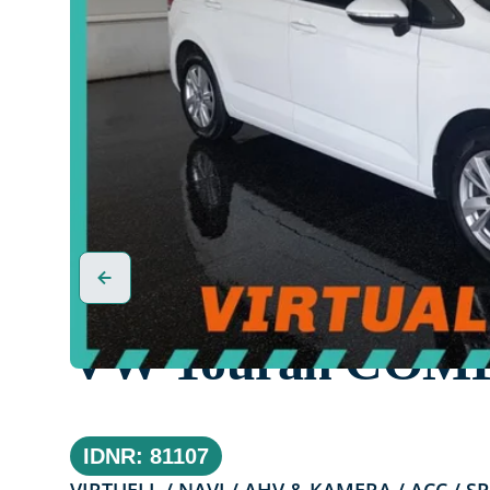
VW Touran COMF
IDNR: 81107