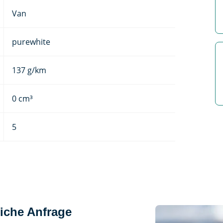
Van
purewhite
137 g/km
0 cm³
5
iche Anfrage