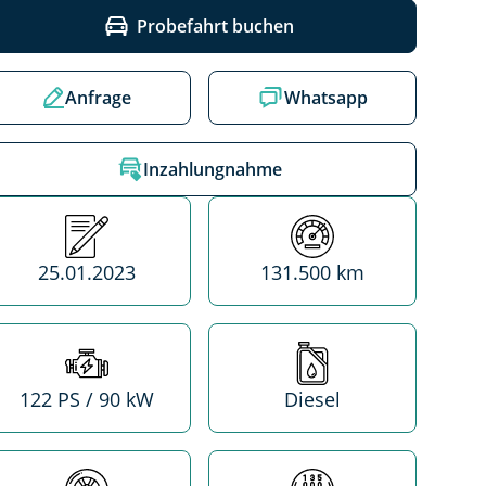
Probefahrt buchen
Anfrage
Whatsapp
Inzahlungnahme
Erstzulassung
Kilometerstand
25.01.2023
131.500 km
Leistung
Treibstoff
122 PS / 90 kW
Diesel
Antrieb
Getriebe