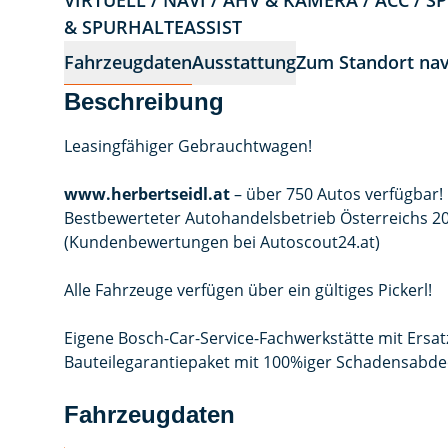
VIRTUELL / NAVI / AHV & KAMERA / ACC / 
& SPURHALTEASSIST
Fahrzeugdaten
Ausstattung
Zum Standort nav
Beschreibung
Leasingfähiger Gebrauchtwagen!
www.herbertseidl.at
– über 750 Autos verfügbar!
Bestbewerteter Autohandelsbetrieb Österreichs 20
(Kundenbewertungen bei Autoscout24.at)
Alle Fahrzeuge verfügen über ein gültiges Pickerl!
Eigene Bosch-Car-Service-Fachwerkstätte mit Ersat
Bauteilegarantiepaket mit 100%iger Schadensabde
Fahrzeugdaten