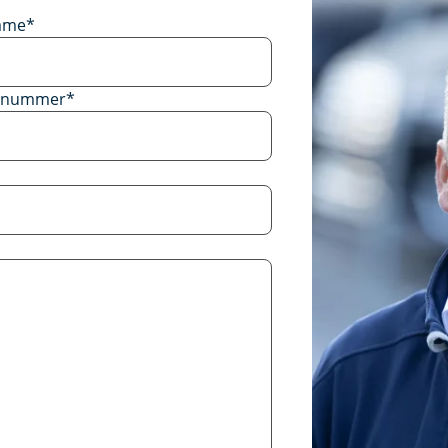
ame
*
onnummer
*