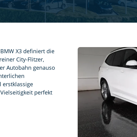
BMW X3 definiert die
iner City-Flitzer,
 der Autobahn genauso
nterlichen
 erstklassige
elseitigkeit perfekt