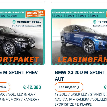
E M-SPORT PHEV
BMW X3 20D M-SPORT 
AUT
€ 42.880
€
ffen
Leasingfähig
ACC / VOLL LED & FLA /
19 ZOLL / LASER LED / STANDHE
ER & MEMORY / KAMERA /
NAVI / AHV + KAMERA / VOLLLED
SPORTSITZE / E-KLAPPE