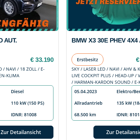
 AUT.
BMW X3 30E PHEV 4X4
€ 33.190
€
Erstbesitz
 / NAVI / 18 ZOLL / E-
SKY / LASER LED / NAVI / AHV &
EN-KLIMA
LIVE COCKPIT PLUS / HEAD-UP /
/ HARMAN-KARDON SOUND / E-
Diesel
05.04.2023
Elektro/Be
110 kW (150 PS)
Allradantrieb
135 kW (18
IDNR: 81008
68.500 km
IDNR: 8101
Zur Detailansicht
Zur Detailansi