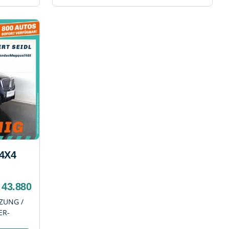
4X4
 43.880
IZUNG /
ER-