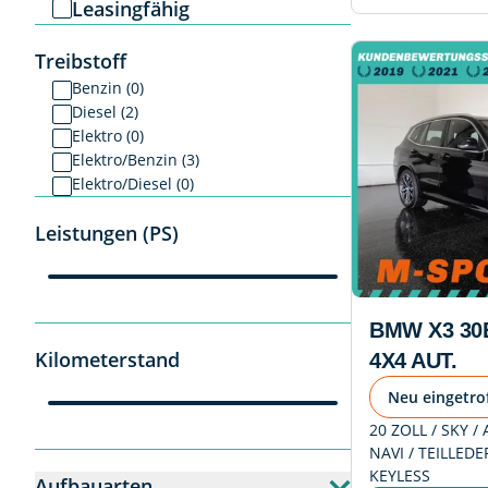
Leasingfähig
Treibstoff
Benzin (0)
Diesel (2)
Elektro (0)
Elektro/Benzin (3)
Elektro/Diesel (0)
Leistungen (PS)
BMW X3 30
Kilometerstand
4X4 AUT.
Neu eingetro
20 ZOLL / SKY / 
NAVI / TEILLED
KEYLESS
Aufbauarten