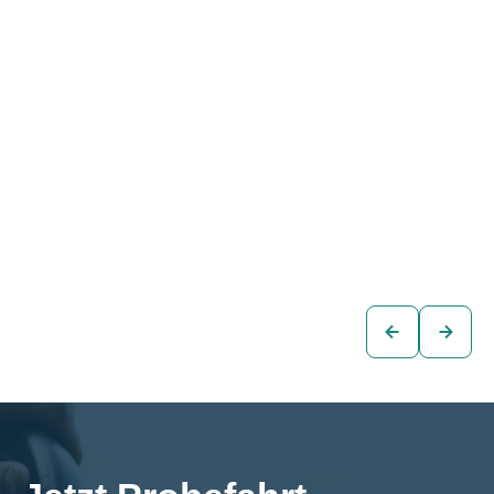
Audi A4 Avant 35
Audi A4 Avant S-
TDI S-tr.
LINE 30 TDI S-tr.
€23.880
€26.880
Kombi
Kombi
zum
zum
Fahrzeug
Fahrzeug