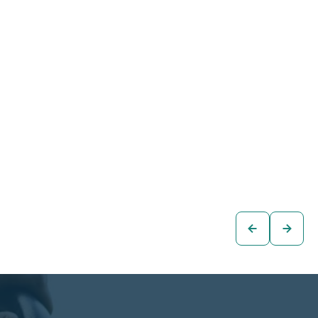
Audi Q3 quattro
Audi A4 Avant 2,0
2,0 TDI
TDI S-tr.
€14.980
€23.880
SUV
Kombi
zum
zum
Fahrzeug
Fahrzeug