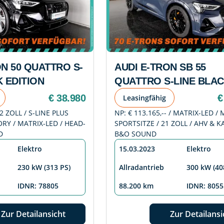
ON 50 QUATTRO S-
AUDI E-TRON SB 55
K EDITION
QUATTRO S-LINE BLA
€ 38.980
€
Leasingfähig
22 ZOLL / S-LINE PLUS
NP: € 113.165,-- / MATRIX-LED 
RY / MATRIX-LED / HEAD-
SPORTSITZE / 21 ZOLL / AHV & K
D
B&O SOUND
Elektro
15.03.2023
Elektro
230 kW (313 PS)
Allradantrieb
300 kW (40
IDNR: 78805
88.200 km
IDNR: 8055
Zur Detailansicht
Zur Detailansi