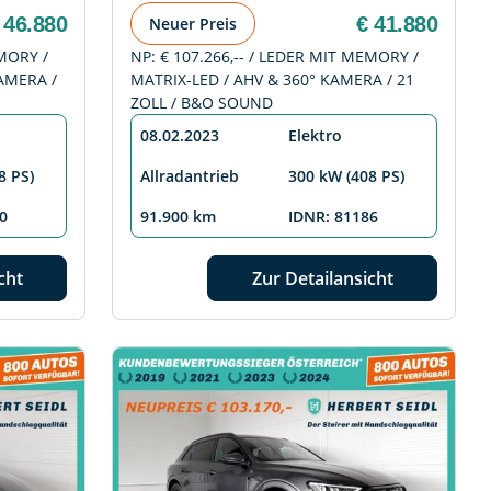
 46.880
€ 41.880
Neuer Preis
EMORY /
NP: € 107.266,-- / LEDER MIT MEMORY /
KAMERA /
MATRIX-LED / AHV & 360° KAMERA / 21
ZOLL / B&O SOUND
08.02.2023
Elektro
8 PS)
Allradantrieb
300 kW (408 PS)
0
91.900 km
IDNR: 81186
cht
Zur Detailansicht