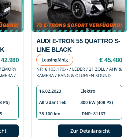
AUDI E-TRON 55 QUATTRO S-
CK
LINE BLACK
 42.980
€ 45.480
Leasingfähig
/ MEMORY
NP: € 103.170,-- / LEDER / 21 ZOLL / AHV &
AMERA /
KAMERA / BANG & OLUFSEN SOUND
16.02.2023
Elektro
8 PS)
Allradantrieb
300 kW (408 PS)
5
38.100 km
IDNR: 81167
cht
Zur Detailansicht