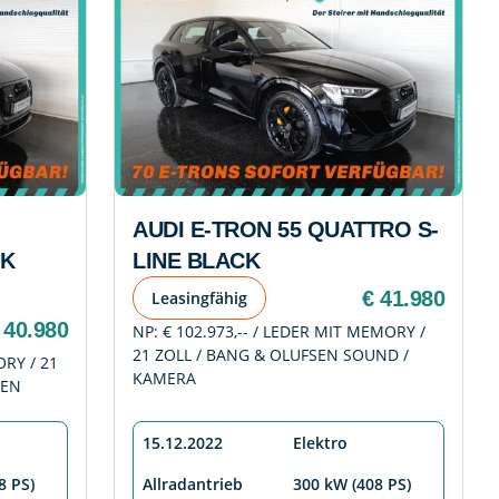
AUDI E-TRON 55 QUATTRO S-
CK
LINE BLACK
€ 41.980
Leasingfähig
 40.980
NP: € 102.973,-- / LEDER MIT MEMORY /
21 ZOLL / BANG & OLUFSEN SOUND /
ORY / 21
KAMERA
SEN
15.12.2022
Elektro
8 PS)
Allradantrieb
300 kW (408 PS)