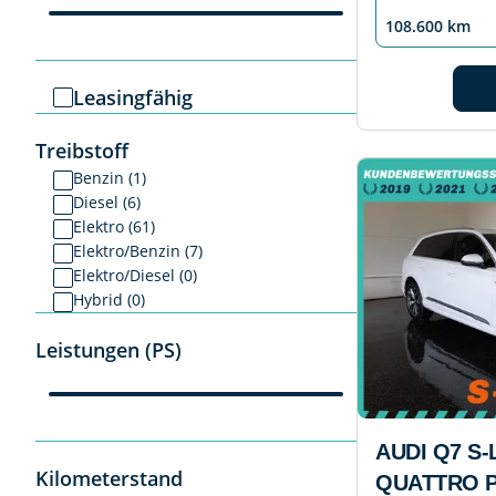
108.600 km
Leasingfähig
Treibstoff
Benzin (1)
Diesel (6)
Elektro (61)
Elektro/Benzin (7)
Elektro/Diesel (0)
Hybrid (0)
Leistungen (PS)
AUDI Q7 S-
Kilometerstand
QUATTRO P