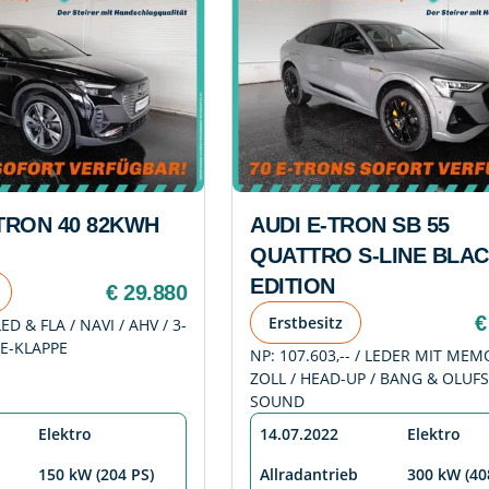
-TRON 40 82KWH
AUDI E-TRON SB 55
QUATTRO S-LINE BLA
EDITION
€ 29.880
€
Erstbesitz
ED & FLA / NAVI / AHV / 3-
E-KLAPPE
NP: 107.603,-- / LEDER MIT MEM
ZOLL / HEAD-UP / BANG & OLUF
SOUND
Elektro
14.07.2022
Elektro
150 kW (204 PS)
Allradantrieb
300 kW (40