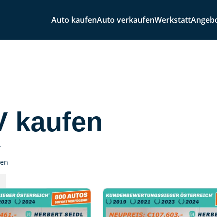
Auto kaufen
Auto verkaufen
Werkstatt
Angeb
V kaufen
.
sen