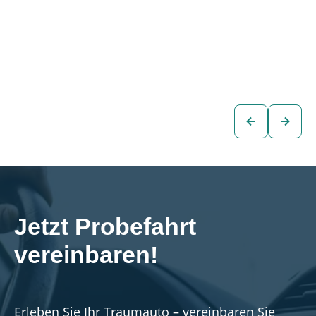
Mini Countryman
Mini Countryman
YOURS TRIM 4x4
CLASSIC TRIM
PHEV Aut.
4x4 PHEV Aut.
€28.880
€25.880
SUV
SUV
zum
zum
Fahrzeug
Fahrzeug
Jetzt Probefahrt 
vereinbaren!
Erleben Sie Ihr Traumauto – vereinbaren Sie