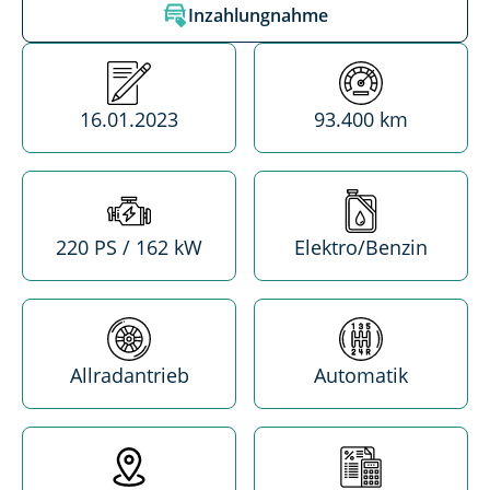
Inzahlungnahme
Erstzulassung
Kilometerstand
16.01.2023
93.400 km
Leistung
Treibstoff
220 PS / 162 kW
Elektro/Benzin
Antrieb
Getriebe
Allradantrieb
Automatik
Standort
MwSt. absetzba