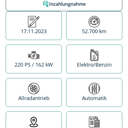
Inzahlungnahme
Erstzulassung
Kilometerstand
17.11.2023
52.700 km
Leistung
Treibstoff
220 PS / 162 kW
Elektro/Benzin
Antrieb
Getriebe
Allradantrieb
Automatik
Standort
MwSt. absetzba