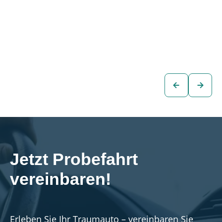
Mini Countryman
Mini Countryman
YOURS TRIM 4x4
CLASSIC TRIM
PHEV Aut.
4x4 PHEV Aut.
€28.880
€25.880
SUV
SUV
zum
zum
Fahrzeug
Fahrzeug
Jetzt Probefahrt 
vereinbaren!
Erleben Sie Ihr Traumauto – vereinbaren Sie