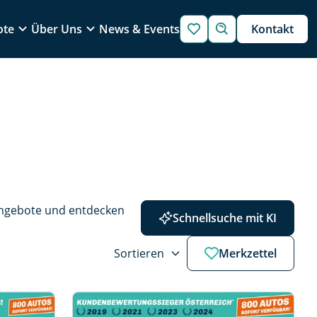
ote
Über Uns
News & Events
Kontakt
Angebote und entdecken 
Schnellsuche mit KI
Sortieren
Merkzettel