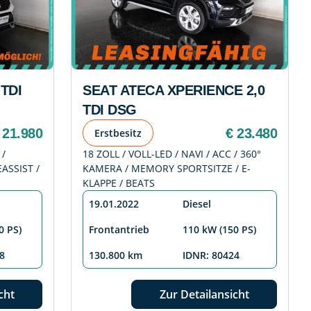
TDI
SEAT ATECA XPERIENCE 2,0
TDI DSG
 21.980
€ 23.480
Erstbesitz
 /
18 ZOLL / VOLL-LED / NAVI / ACC / 360°
ASSIST /
KAMERA / MEMORY SPORTSITZE / E-
KLAPPE / BEATS
19.01.2022
Diesel
0 PS)
Frontantrieb
110 kW (150 PS)
8
130.800 km
IDNR: 80424
cht
Zur Detailansicht