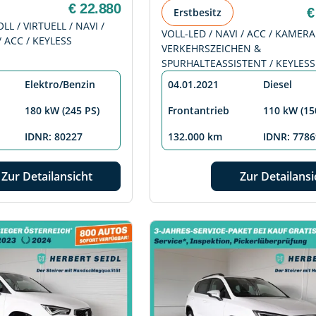
€ 22.880
€
Erstbesitz
LL / VIRTUELL / NAVI /
VOLL-LED / NAVI / ACC / KAMERA
 ACC / KEYLESS
VERKEHRSZEICHEN &
SPURHALTEASSISTENT / KEYLESS
Elektro/Benzin
04.01.2021
Diesel
180 kW (245 PS)
Frontantrieb
110 kW (15
IDNR: 80227
132.000 km
IDNR: 7786
Zur Detailansicht
Zur Detailansi