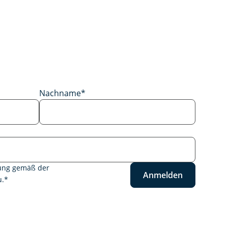
Nachname
*
tung gemäß der
Anmelden
.
*