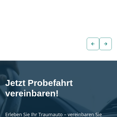
Seat Tarraco X-
Seat Tarraco FR-
PERIENCE 2,0 TDI
LINE 2,0 TDI DSG
€25.880
€28.880
SUV
SUV
zum
zum
Fahrzeug
Fahrzeug
Jetzt Probefahrt 
vereinbaren!
Erleben Sie Ihr Traumauto – vereinbaren Sie