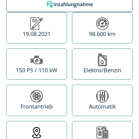
Inzahlungnahme
Erstzulassung
Kilometerstand
19.08.2021
98.600 km
Leistung
Treibstoff
150 PS / 110 kW
Elektro/Benzin
Antrieb
Getriebe
Frontantrieb
Automatik
Standort
MwSt. absetzba