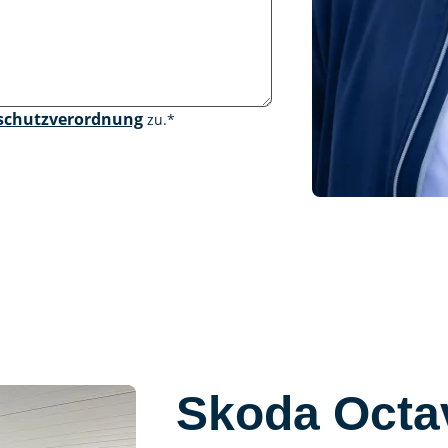
schutzverordnung
zu.
*
Skoda Octav