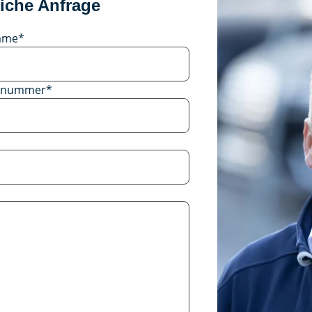
iche Anfrage
ame
*
onnummer
*