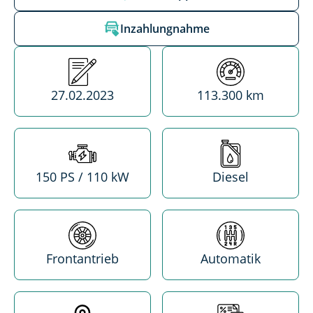
Inzahlungnahme
Erstzulassung
Kilometerstand
27.02.2023
113.300 km
Leistung
Treibstoff
150 PS / 110 kW
Diesel
Antrieb
Getriebe
Frontantrieb
Automatik
Standort
MwSt. absetzba