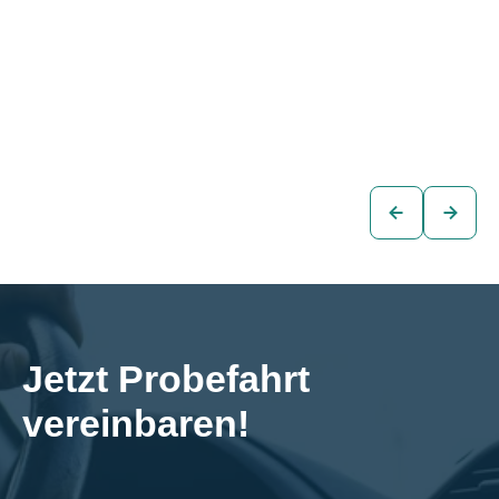
Skoda Octavia
Skoda Octavia
Combi STYLE 2,0
Combi STYLE 2,0
TDI DSG
TDI DSG
€21.380
€21.380
Kombi
Kombi
zum
zum
Fahrzeug
Fahrzeug
Jetzt Probefahrt 
vereinbaren!