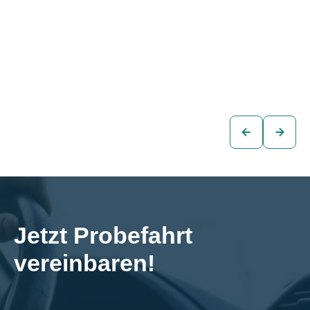
Skoda Octavia
Skoda Octavia
Combi STYLE 2,0
Combi STYLE 2,0
TDI DSG
TDI DSG
€21.380
€21.380
Kombi
Kombi
zum
zum
Fahrzeug
Fahrzeug
Jetzt Probefahrt 
vereinbaren!