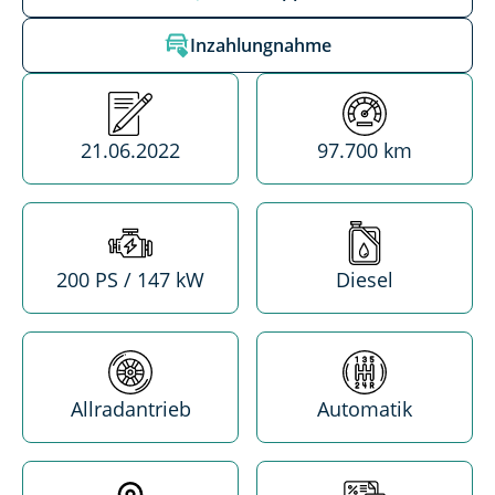
Inzahlungnahme
Erstzulassung
Kilometerstand
21.06.2022
97.700 km
Leistung
Treibstoff
200 PS / 147 kW
Diesel
Antrieb
Getriebe
Allradantrieb
Automatik
Standort
MwSt. absetzba