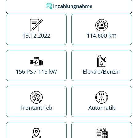
Inzahlungnahme
Erstzulassung
Kilometerstand
13.12.2022
114.600 km
Leistung
Treibstoff
156 PS / 115 kW
Elektro/Benzin
Antrieb
Getriebe
Frontantrieb
Automatik
Standort
MwSt. absetzba