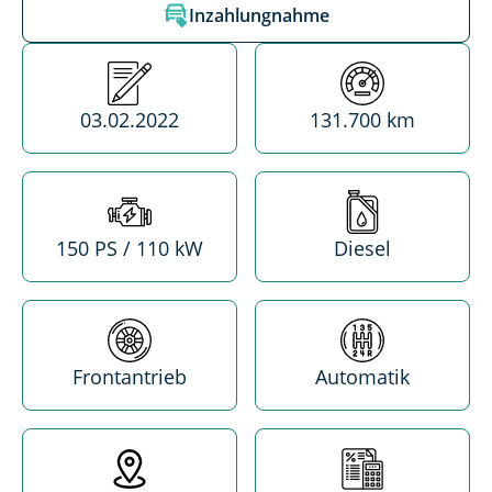
Inzahlungnahme
Erstzulassung
Kilometerstand
03.02.2022
131.700 km
Leistung
Treibstoff
150 PS / 110 kW
Diesel
Antrieb
Getriebe
Frontantrieb
Automatik
Standort
MwSt. absetzba