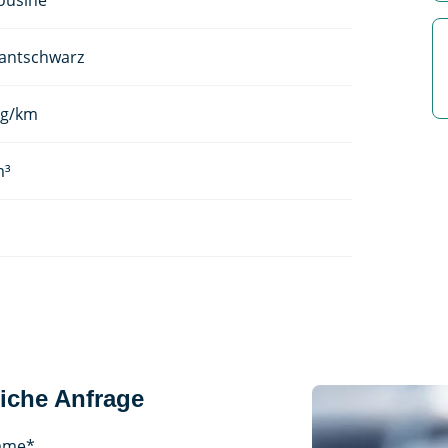
ousine
lantschwarz
 g/km
m³
iche Anfrage
ame
*