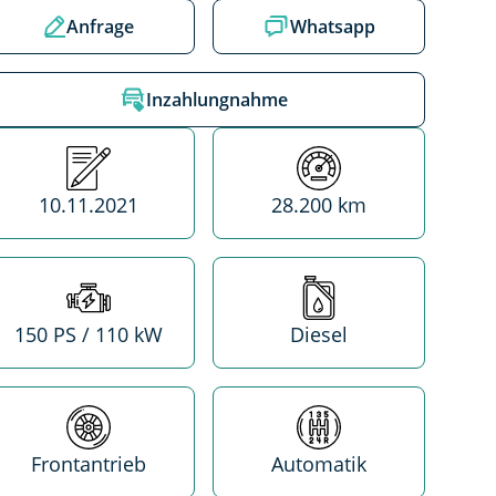
Anfrage
Whatsapp
Inzahlungnahme
Erstzulassung
Kilometerstand
10.11.2021
28.200 km
Leistung
Treibstoff
150 PS / 110 kW
Diesel
Antrieb
Getriebe
Frontantrieb
Automatik