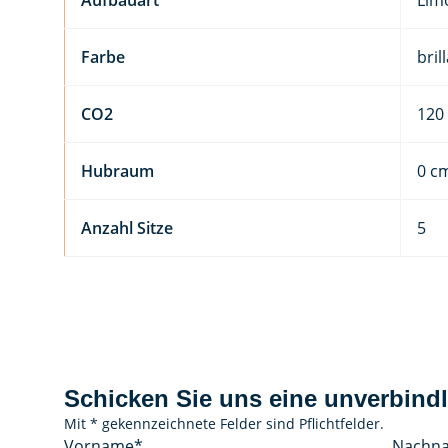
Aufbauart
Lim
Farbe
bril
CO2
120
Hubraum
0 c
Anzahl Sitze
5
Schicken Sie uns eine unverbindl
Mit * gekennzeichnete Felder sind Pflichtfelder.
Vorname
*
Nachn