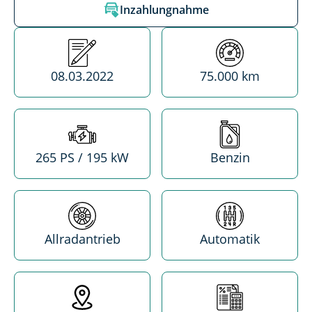
Inzahlungnahme
Erstzulassung
Kilometerstand
08.03.2022
75.000 km
Leistung
Treibstoff
265 PS / 195 kW
Benzin
Antrieb
Getriebe
Allradantrieb
Automatik
Standort
MwSt. absetzba