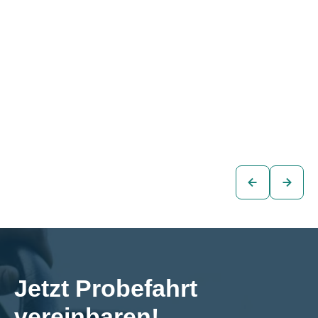
Audi e-tron 55
Audi A5 Cabrio
QUATTRO S-LINE
ADVANCED 40
BLACK EDITION
TFSI S-tr
€48.480
€34.980
SUV
Cabrio
zum
zum
Fahrzeug
Fahrzeug
Jetzt Probefahrt 
vereinbaren!