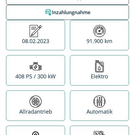
Inzahlungnahme
Erstzulassung
Kilometerstand
08.02.2023
91.900 km
Leistung
Treibstoff
408 PS / 300 kW
Elektro
Antrieb
Getriebe
Allradantrieb
Automatik
Standort
MwSt. absetzba