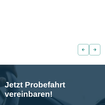
Audi e-tron 55
Audi e-tron 55
QUATTRO S-LINE
QUATTRO S-LINE
BLACK EDITION
BLACK EDITION
€46.880
€49.880
SUV
SUV
zum
zum
Fahrzeug
Fahrzeug
Jetzt Probefahrt 
vereinbaren!