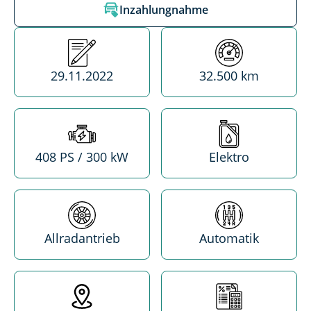
Inzahlungnahme
Erstzulassung
Kilometerstand
29.11.2022
32.500 km
Leistung
Treibstoff
408 PS / 300 kW
Elektro
Antrieb
Getriebe
Allradantrieb
Automatik
Standort
MwSt. absetzba