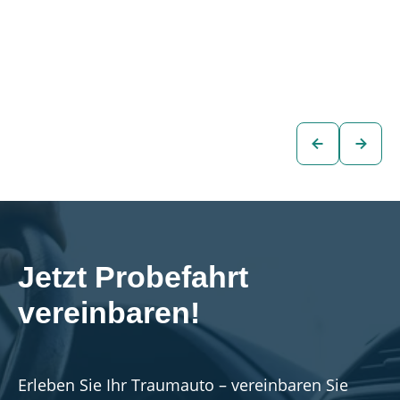
Audi e-tron 55
Audi e-tron 55
QUATTRO S-LINE
QUATTRO S-LINE
BLACK EDITION
BLACK EDITION
€45.880
€49.880
SUV
SUV
zum
zum
Fahrzeug
Fahrzeug
Jetzt Probefahrt 
vereinbaren!
Erleben Sie Ihr Traumauto – vereinbaren Sie