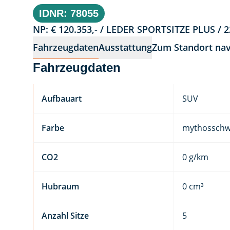
IDNR: 78055
NP: € 120.353,- / LEDER SPORTSITZE PLUS / 
Fahrzeugdaten
Ausstattung
Zum Standort nav
Fahrzeugdaten
Aufbauart
SUV
Farbe
mythosschwa
CO2
0 g/km
Hubraum
0 cm³
Anzahl Sitze
5