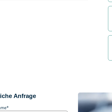
iche Anfrage
ame
*