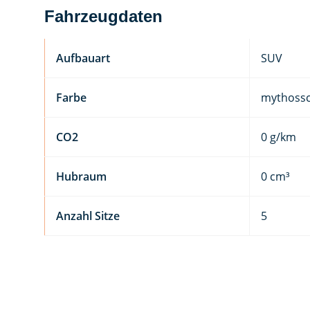
Fahrzeugdaten
Aufbauart
SUV
Farbe
mythoss
CO2
0 g/km
Hubraum
0 cm³
Anzahl Sitze
5