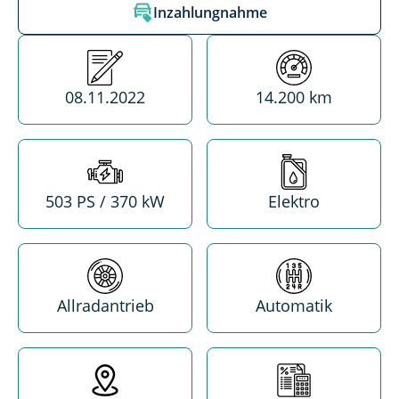
Inzahlungnahme
Erstzulassung
Kilometerstand
08.11.2022
14.200 km
Leistung
Treibstoff
503 PS / 370 kW
Elektro
Antrieb
Getriebe
Allradantrieb
Automatik
Standort
MwSt. absetzba