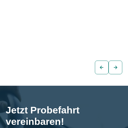
Audi e-tron 55
Audi e-tron 55
QUATTRO S-LINE
QUATTRO S-LINE
BLACK EDITION
BLACK EDITION
€45.880
€49.880
SUV
SUV
zum
zum
Fahrzeug
Fahrzeug
Jetzt Probefahrt 
vereinbaren!