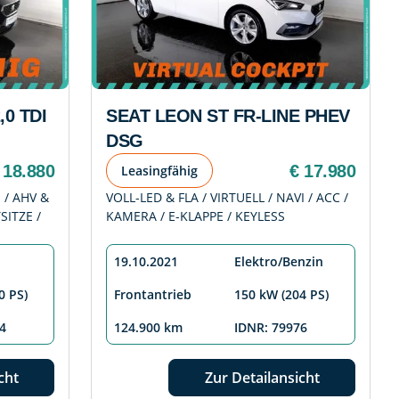
0 TDI
SEAT LEON ST FR-LINE PHEV
DSG
 18.880
€ 17.980
Leasingfähig
I / AHV &
VOLL-LED & FLA / VIRTUELL / NAVI / ACC /
ITZE /
KAMERA / E-KLAPPE / KEYLESS
19.10.2021
Elektro/Benzin
0 PS)
Frontantrieb
150 kW (204 PS)
4
124.900 km
IDNR: 79976
cht
Zur Detailansicht