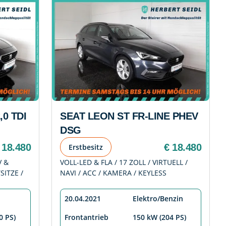
0 TDI
SEAT LEON ST FR-LINE PHEV
DSG
 18.480
€ 18.480
Erstbesitz
V &
VOLL-LED & FLA / 17 ZOLL / VIRTUELL /
ITZE /
NAVI / ACC / KAMERA / KEYLESS
20.04.2021
Elektro/Benzin
0 PS)
Frontantrieb
150 kW (204 PS)