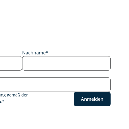
Nachname
*
tung gemäß der
Anmelden
.
*