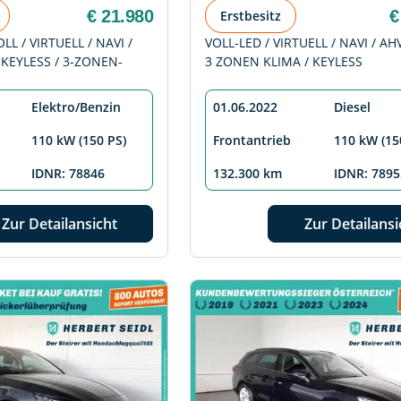
€ 21.980
€
Erstbesitz
LL / VIRTUELL / NAVI /
VOLL-LED / VIRTUELL / NAVI / AHV
 KEYLESS / 3-ZONEN-
3 ZONEN KLIMA / KEYLESS
Elektro/Benzin
01.06.2022
Diesel
110 kW (150 PS)
Frontantrieb
110 kW (15
IDNR: 78846
132.300 km
IDNR: 7895
Zur Detailansicht
Zur Detailansi