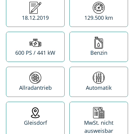
Erstzulassung
Kilometerstand
18.12.2019
129.500 km
Leistung
Treibstoff
600 PS / 441 kW
Benzin
Antrieb
Getriebe
Allradantrieb
Automatik
Standort
MwSt. absetzba
Gleisdorf
MwSt. nicht
ausweisbar