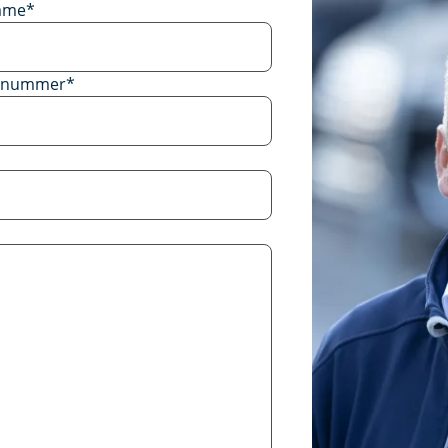
ame
*
onnummer
*