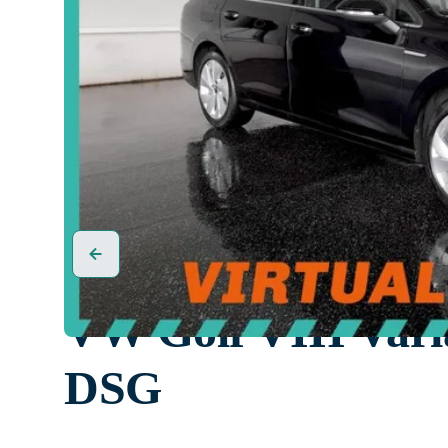
VW Golf VIII Var
DSG