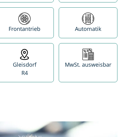
Antrieb
Getriebe
Frontantrieb
Automatik
Standort
MwSt. absetzbar
Gleisdorf
MwSt. ausweisbar
R4