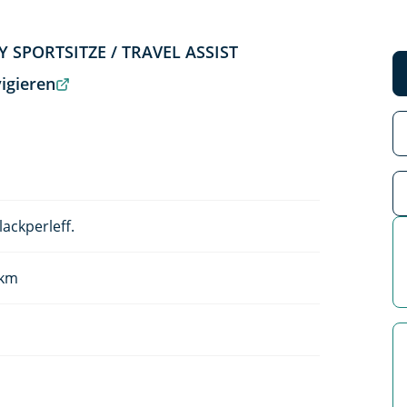
Y SPORTSITZE / TRAVEL ASSIST
igieren
ackperleff.
/km